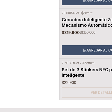
AGREGAR AL C
ZE 8015 N AUT
|
Zerrutti
-29%
OFF
Cerradura Inteligente Z
Mecanismo Automátic
$819.900
$1.150.000
AGREGAR AL C
Z NFC Stiker x 3
|
Zerrutti
Agotado
Set de 3 Stickers NFC 
Inteligente
$22.900
VER DETALL