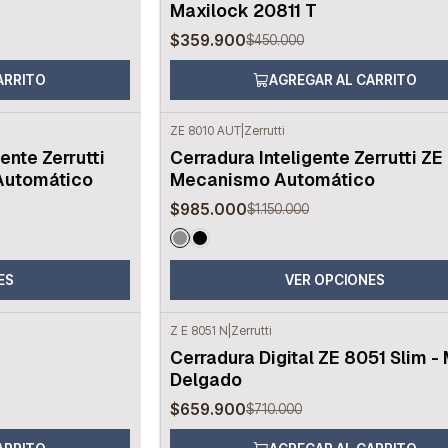
Maxilock 20811 T
$359.900
$450.000
ARRITO
AGREGAR AL CARRITO
ZE 8010 AUT
|
Zerrutti
-14%
OFF
gente Zerrutti
Cerradura Inteligente Zerrutti ZE
Automático
Mecanismo Automático
$985.000
$1.150.000
ES
VER OPCIONES
Z E 8051 N
|
Zerrutti
-7%
OFF
Cerradura Digital ZE 8051 Slim -
Delgado
$659.900
$710.000