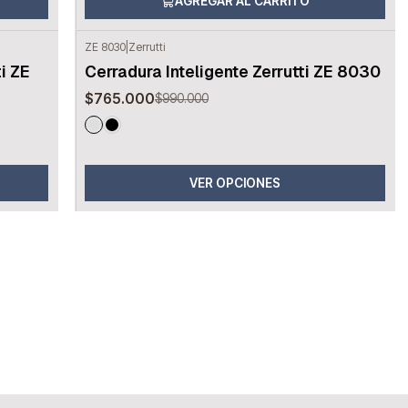
AGREGAR AL CARRITO
ZE 8030
|
Zerrutti
-23%
OFF
ti ZE
Cerradura Inteligente Zerrutti ZE 8030
$765.000
$990.000
VER OPCIONES