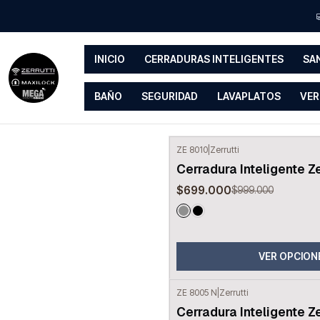
INICIO
CERRADURAS INTELIGENTES
SA
BAÑO
SEGURIDAD
LAVAPLATOS
VER
ZE 8010
|
Zerrutti
-30%
OFF
Cerradura Inteligente Z
$699.000
$999.000
VER OPCION
ZE 8005 N
|
Zerrutti
-17%
OFF
Cerradura Inteligente Z