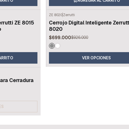
ARRITO
AGREGAR AL CARRITO
ZE 8020
|
Zerrutti
-25%
OFF
errutti ZE 8015
Cerrojo Digital Inteligente Zerrut
o
8020
$699.000
$926.000
ARRITO
VER OPCIONES
para Cerradura
ES