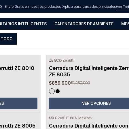
Inicio
Cerraduras Inteligentes
Envío Gratis en nuestros productos (Aplica para ciudades principales)
Ver To
Cerraduras Inteligente
NITARIOS INTELIGENTES
CALENTADORES DE AMBIENTE
MES
 TODO
ZE 8035
|
Zerrutti
-31%
OFF
errutti ZE 8010
Cerradura Digital Inteligente Zerr
ZE 8035
$859.900
$1.250.000
ES
VER OPCIONES
MX E 20811T-60 N
|
Maxilock
-20%
OFF
errutti ZE 8005
Cerradura Digital Inteligente con