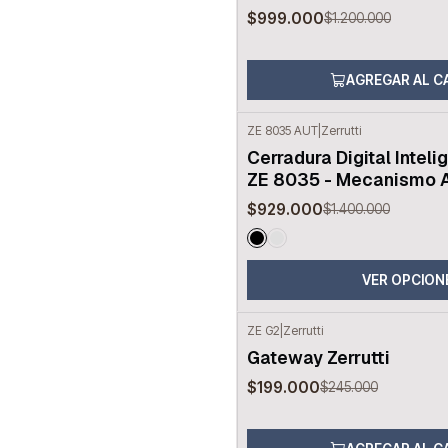
$999.000
$1.200.000
AGREGAR AL C
ZE 8035 AUT
|
Zerrutti
-34%
OFF
Cerradura Digital Inteli
ZE 8035 - Mecanismo 
$929.000
$1.400.000
VER OPCION
ZE G2
|
Zerrutti
-19%
OFF
Gateway Zerrutti
$199.000
$245.000