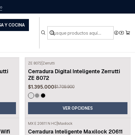
do
s
A Y COCINA
ZE 8072
|
Zerrutti
-18%
OFF
utti
Cerradura Digital Inteligente Zerrutti
ZE 8072
$1.395.000
$1.709.900
VER OPCIONES
MX E 20611 N HC
|
Maxilock
-20%
OFF
 Wifi
Cerradura Inteligente Maxilock 20611