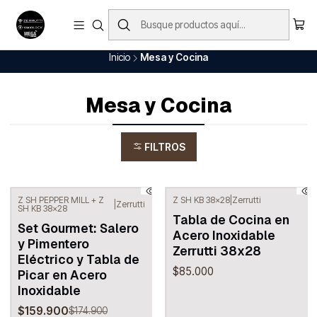
Envío Gratis en nuestros productos (Aplica para ciudades principales)
Ver Todo
Inicio
Mesa y Cocina
Mesa y Cocina
FILTROS
Z SH PEPPER MILL + Z
Z SH KB 38x28
|
Zerrutti
|
Zerrutti
SH KB 38x28
-9%
OFF
Tabla de Cocina en
Set Gourmet: Salero
Acero Inoxidable
y Pimentero
Zerrutti 38x28
Eléctrico y Tabla de
$85.000
Picar en Acero
Inoxidable
$159.900
$174.900