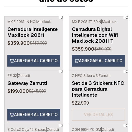
MX E 20611 N HC
|
Maxilock
MX E 20811T-60 N
|
Maxilock
-20%
OFF
-20%
OFF
Cerradura Inteligente
Cerradura Digital
Maxilock 20611
Inteligente con Wifi
Maxilock 20811 T
$359.900
$450.000
$359.900
$450.000
AGREGAR AL CARRITO
AGREGAR AL CARRITO
ZE G2
|
Zerrutti
Z NFC Stiker x 3
|
Zerrutti
-19%
OFF
Agotado
Gateway Zerrutti
Set de 3 Stickers NFC
para Cerradura
$199.000
$245.000
Inteligente
$22.900
AGREGAR AL CARRITO
VER DETALLES
Z Col x2 Caja 12 Blisters
|
Zerrutti
Z SH 9954 YC GM
|
Zerrutti