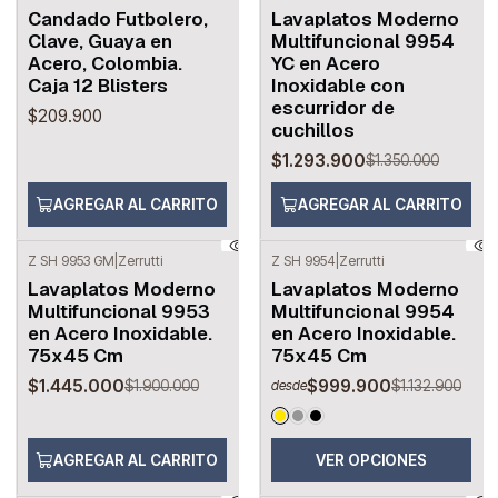
-4%
OFF
Candado Futbolero,
Lavaplatos Moderno
Clave, Guaya en
Multifuncional 9954
Acero, Colombia.
YC en Acero
Caja 12 Blisters
Inoxidable con
escurridor de
$209.900
cuchillos
$1.293.900
$1.350.000
AGREGAR AL CARRITO
AGREGAR AL CARRITO
Z SH 9953 GM
|
Zerrutti
Z SH 9954
|
Zerrutti
-24%
OFF
-12%
OFF
Lavaplatos Moderno
Lavaplatos Moderno
Multifuncional 9953
Multifuncional 9954
en Acero Inoxidable.
en Acero Inoxidable.
75x45 Cm
75x45 Cm
$1.445.000
$999.900
$1.900.000
$1.132.900
desde
AGREGAR AL CARRITO
VER OPCIONES