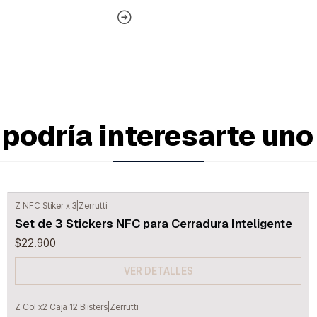
podría interesarte uno
Z NFC Stiker x 3
|
Zerrutti
Agotado
Set de 3 Stickers NFC para Cerradura Inteligente
$22.900
VER DETALLES
Z Col x2 Caja 12 Blisters
|
Zerrutti