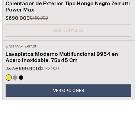
Calentador de Exterior Tipo Hongo Negro Zerrutti
Agotado
Power Max
$690.000
$750.000
VER DETALLES
Z SH 9954
|
Zerrutti
-12%
OFF
Lavaplatos Moderno Multifuncional 9954 en
Acero Inoxidable. 75x45 Cm
$999.900
$1.132.900
desde
VER OPCIONES