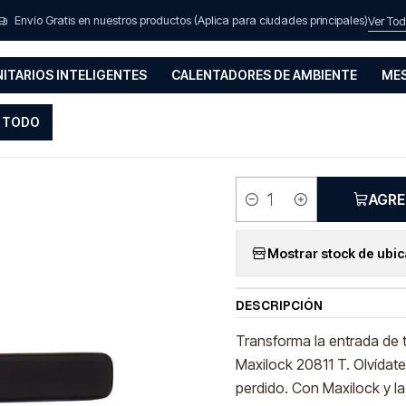
aduras Inteligentes
Wifi
Cerradura Digital Inteligente con Wifi Maxil
Envío Gratis en nuestros productos (Aplica para ciudades principales)
Ver To
NITARIOS INTELIGENTES
CALENTADORES DE AMBIENTE
MES
|
Cerradura
 TODO
con Wifi 
AGRE
Cantidad
Mostrar stock de ubi
DESCRIPCIÓN
Transforma la entrada de tu
Maxilock 20811 T. Olvídate 
perdido. Con Maxilock y la