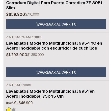
Cerradura Digital Para Puerta Corrediza ZE 8051 -
Slim
$659.900
$710.000
AGREGAR AL CARRITO
Z SH 9954 YC GM
|
Zerrutti
-4%
OFF
Lavaplatos Moderno Multifuncional 9954 YC en
Acero Inoxidable con escurridor de cuchillos
$1.293.900
$1.350.000
AGREGAR AL CARRITO
Z SH 9951
|
Zerrutti
Lavaplatos Moderno Multifuncional 9951 en
Acero Inoxidable. 75x45 Cm
$1.646.900
desde