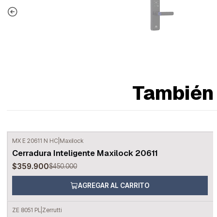
También 
MX E 20611 N HC
|
Maxilock
-20%
OFF
Cerradura Inteligente Maxilock 20611
$359.900
$450.000
AGREGAR AL CARRITO
ZE 8051 PL
|
Zerrutti
-7%
OFF