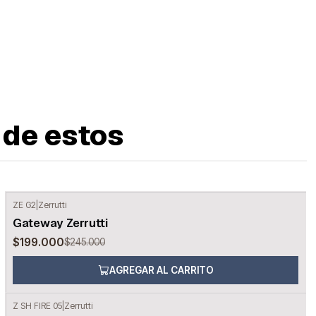
 de estos
ZE G2
|
Zerrutti
-19%
OFF
Gateway Zerrutti
$199.000
$245.000
AGREGAR AL CARRITO
Z SH FIRE 05
|
Zerrutti
-8%
OFF