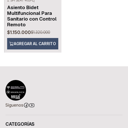
Z SH SEAT 403-L
|
-13%
OFF
Asiento Bidet
Multifuncional Para
Sanitario con Control
Remoto
$1.150.000
$1.320.000
AGREGAR AL CARRITO
Síguenos
CATEGORÍAS