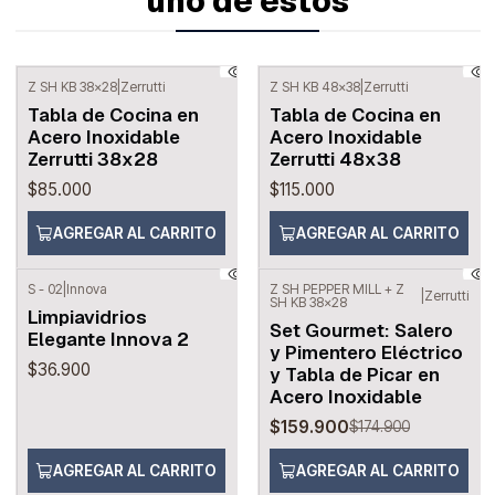
uno de estos
Z SH KB 38x28
|
Zerrutti
Z SH KB 48x38
|
Zerrutti
Tabla de Cocina en
Tabla de Cocina en
Acero Inoxidable
Acero Inoxidable
Zerrutti 38x28
Zerrutti 48x38
$85.000
$115.000
AGREGAR AL CARRITO
AGREGAR AL CARRITO
S - 02
|
Innova
Z SH PEPPER MILL + Z
|
Zerrutti
SH KB 38x28
-9%
OFF
Limpiavidrios
Set Gourmet: Salero
Elegante Innova 2
y Pimentero Eléctrico
$36.900
y Tabla de Picar en
Acero Inoxidable
$159.900
$174.900
AGREGAR AL CARRITO
AGREGAR AL CARRITO