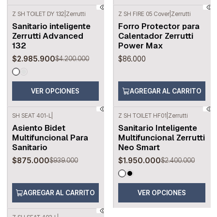
Z SH TOILET DY 132
|
Zerrutti
Z SH FIRE 05 Cover
|
Zerrutti
-29%
OFF
Sanitario inteligente
Forro Protector para
Zerrutti Advanced
Calentador Zerrutti
132
Power Max
$2.985.900
$86.000
$4.200.000
VER OPCIONES
AGREGAR AL CARRITO
SH SEAT 401-L
|
Z SH TOILET HF01
|
Zerrutti
-7%
OFF
-19%
OFF
Asiento Bidet
Sanitario Inteligente
Multifuncional Para
Multifuncional Zerrutti
Sanitario
Neo Smart
$875.000
$1.950.000
$939.000
$2.400.000
AGREGAR AL CARRITO
VER OPCIONES