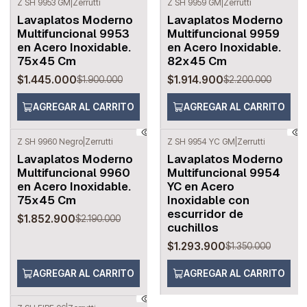
Z SH 9953 GM
|
Zerrutti
Z SH 9959 GM
|
Zerrutti
-24%
OFF
-13%
OFF
Lavaplatos Moderno
Lavaplatos Moderno
Multifuncional 9953
Multifuncional 9959
en Acero Inoxidable.
en Acero Inoxidable.
75x45 Cm
82x45 Cm
$1.445.000
$1.914.900
$1.900.000
$2.200.000
AGREGAR AL CARRITO
AGREGAR AL CARRITO
Z SH 9960 Negro
|
Zerrutti
Z SH 9954 YC GM
|
Zerrutti
-15%
OFF
-4%
OFF
Lavaplatos Moderno
Lavaplatos Moderno
Multifuncional 9960
Multifuncional 9954
en Acero Inoxidable.
YC en Acero
75x45 Cm
Inoxidable con
escurridor de
$1.852.900
$2.190.000
cuchillos
$1.293.900
$1.350.000
AGREGAR AL CARRITO
AGREGAR AL CARRITO