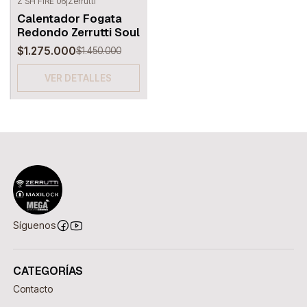
Z SH FIRE 06
|
Zerrutti
-12%
OFF
Calentador Fogata
Agotado
Redondo Zerrutti Soul
$1.275.000
$1.450.000
VER DETALLES
Síguenos
CATEGORÍAS
Contacto